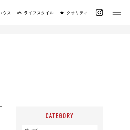
ハウス
ライフスタイル
クオリティ
MONICA
ラインナップ
太陽と海が似合う平屋
イベント
施工事例
オーナー様の声
CATEGORY
モデルハウス