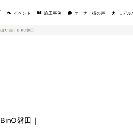
イベント
施工事例
オーナー様の声
モデル
プ
の違い
｜BinO磐田｜
AKS
COVACO
を楽しむ平屋
家の原点「平屋」
K
BinO磐田｜
キを愉しむ平屋