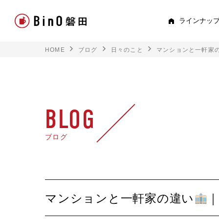
ラインナッ
HOME
ブログ
日々のこと
マンションと一軒家
PEE
すべて見る
ロフト
BLOG
平屋
ブログ
スキップフロア
TRE
マンションと一軒家の違い
｜
トキド
2階建て