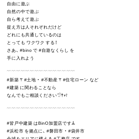
自由に遊ぶ
自然の中で遊ぶ
自ら考えて遊ぶ
捉え方は人それぞれだけど
どれにも共通しているのは
とっても ワクワク する！
さあ、 #bino で #自遊なくらし を
手に入れよう
﹋﹋﹋﹋﹋﹋﹋﹋﹋﹋﹋﹋﹋﹋﹋
#新築 𖦥 #土地 ・ #不動産 𖦥 #住宅ローン など
#建築 に関わることなら
なんでもご相談ください𓅿𖤣𖥧𖥣
﹋﹋﹋﹋﹋﹋﹋﹋﹋﹋﹋﹋﹋﹋﹋
#皆戸中建築 はBinO加盟店です𖣰
#浜松市 を拠点に、 #磐田市 ・ #袋井市
全域をエリアに構える #工務店 です。