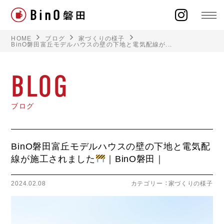
HOME
ブログ
家づくりの様子
BinO磐田富丘モデルハウスの壁の下地と電気配線が...
BLOG
ラインナップ
ブログ
イベント
施工事例
BinO磐田富丘モデルハウスの壁の下地と電気配
線が施工されました
｜BinO磐田｜
オーナー様の声
2024.02.08
カテゴリー ：
家づくりの様子
モデルハウス