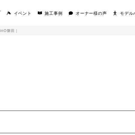
イベント
施工事例
オーナー様の声
モデル
プ
inO磐田｜
AKS
COVACO
を楽しむ平屋
家の原点「平屋」
K
｜
キを愉しむ平屋