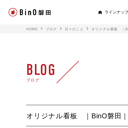
ラインナッ
HOME
ブログ
日々のこと
オリジナル看板 ｜B
PEE
すべて見る
ロフト
BLOG
平屋
ブログ
スキップフロア
TRE
オリジナル看板 ｜BinO磐田
トキド
2階建て