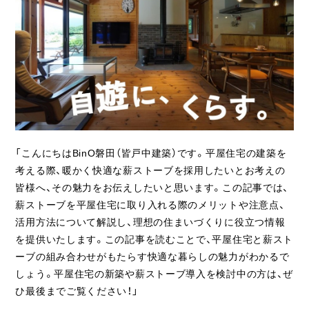
ライフスタイル
クオリティ
お知らせ
ブログ
会社概要
「こんにちはBinO磐田（皆戸中建築）です。平屋住宅の建築を
スタッフ紹介
考える際、暖かく快適な薪ストーブを採用したいとお考えの
皆様へ、その魅力をお伝えしたいと思います。この記事では、
採用情報
薪ストーブを平屋住宅に取り入れる際のメリットや注意点、
活用方法について解説し、理想の住まいづくりに役立つ情報
を提供いたします。この記事を読むことで、平屋住宅と薪スト
ーブの組み合わせがもたらす快適な暮らしの魅力がわかるで
しょう。平屋住宅の新築や薪ストーブ導入を検討中の方は、ぜ
ひ最後までご覧ください！」