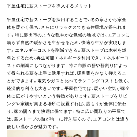
平屋住宅に薪ストーブを導入するメリット
平屋住宅で薪ストーブを採用することで、冬の寒さから家全
体を暖かく保ち、さらにリラックスできる住環境が得られま
す。特に磐田市のような穏やかな気候の地域では、エアコンに
頼らず自然の暖かさを生かせるため、快適な生活が実現しま
す。エネルギーコストを削減できる。薪ストーブは木材を燃
料とするため、再生可能エネルギーを利用でき、エネルギーコ
ストの削減にもつながります。特に市販の薪や薪割りによっ
て得られる薪を上手に活用すれば、暖房費をかなり抑えるこ
とができます。電気やガスと比べてランニングコストも低く、
経済的な利点も大きいです。平屋住宅では、暖かい空気が家全
体に広がりやすいという特徴があります。薪ストーブをリビ
ングや家族が集まる場所に設置すれば、温もりが全体に伝わ
り、家の隅々まで快適に保てます。特に広い間取りの平屋で
は、薪ストーブの熱が均一に行き届くので、エアコンとは違う
優しい温かさが魅力です。