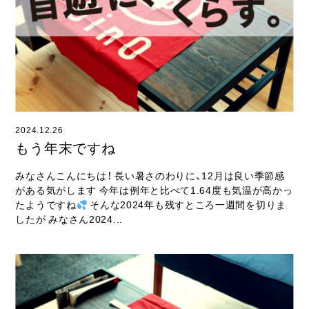
ライフスタイル
クオリティ
お知らせ
ブログ
2024.12.26
会社概要
もう年末ですね
スタッフ紹介
みなさんこんにちは！ 長い暑さのわりに、12月は良い季節感
がある気がします 今年は例年と比べて1.64度も気温が高かっ
採用情報
たようですね
そんな2024年も残すところ一週間を切りま
したが みなさん2024...